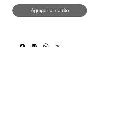
Agregar al carrito
SERVICIOS
Contacta por correo a
hola@mucodesign.com
Aviso
Legal