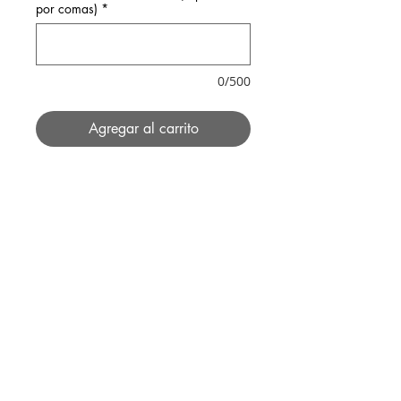
por comas)
*
0/500
Agregar al carrito
SERVICIOS
Contacta por correo a