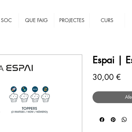
 SOC
QUE FAIG
PROJECTES
CURS
Espai | E
Pri
30,00 €
Afe