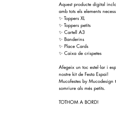
Aquest producte digital inc
amb tots els elements necess
✨ Toppers XL
✨ Toppers petits
✨ Cartell A3
✨ Banderins
✨ Place Cards
✨ Caixa de crispetes
Afegeix un toc estel·lar i es
nostre kit de Festa Espai!
Mucofestes by Mucodesign té 
somriure als més petits.
TOTHOM A BORD!