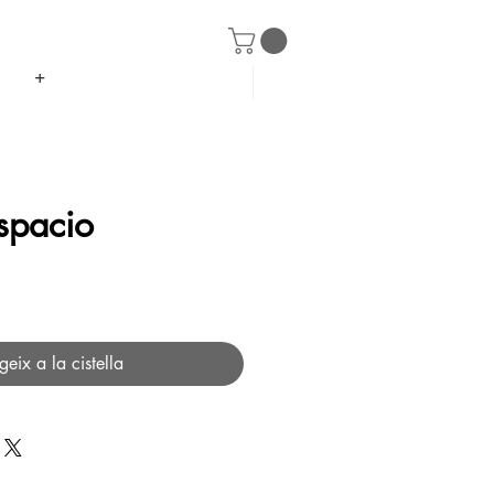
+
spacio
ce
geix a la cistella