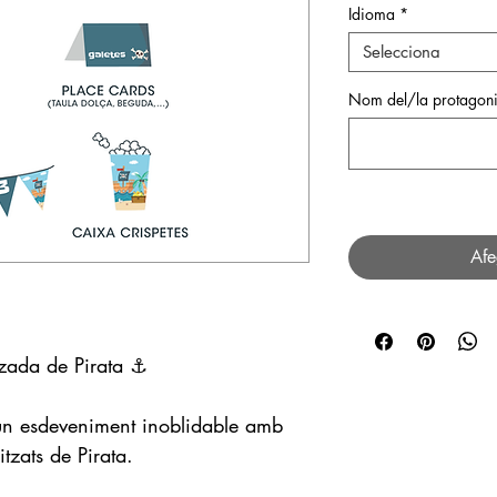
Idioma
*
Selecciona
Nom del/la protagoni
Afe
itzada de Pirata ⚓️
 un esdeveniment inoblidable amb
itzats de Pirata.