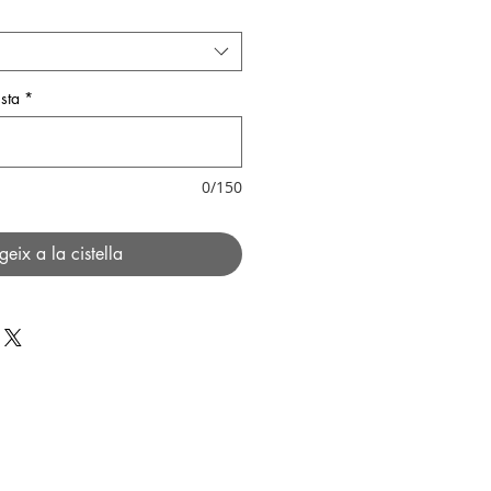
sta
*
0/150
geix a la cistella