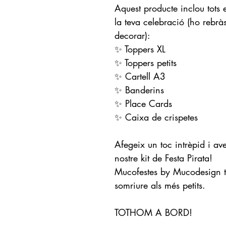
Aquest producte inclou tots 
la teva celebració (ho rebràs 
decorar):
✨ Toppers XL
✨ Toppers petits
✨ Cartell A3
✨ Banderins
✨ Place Cards
✨ Caixa de crispetes
Afegeix un toc intrèpid i av
nostre kit de Festa Pirata!
Mucofestes by Mucodesign té 
somriure als més petits.
TOTHOM A BORD!